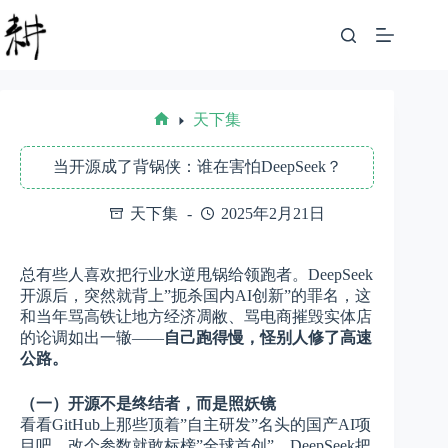
跳
至
内
容
天下集
首
页
当开源成了背锅侠：谁在害怕DeepSeek？
天下集
2025年2月21日
总有些人喜欢把行业水逆甩锅给领跑者。DeepSeek
开源后，突然就背上”扼杀国内AI创新”的罪名，这
和当年骂高铁让地方经济凋敝、骂电商摧毁实体店
的论调如出一辙——
自己跑得慢，怪别人修了高速
公路。
（一）开源不是终结者，而是照妖镜
看看GitHub上那些顶着”自主研发”名头的国产AI项
目吧，改个参数就敢标榜”全球首创”。DeepSeek把