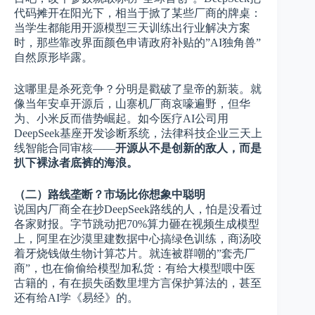
代码摊开在阳光下，相当于掀了某些厂商的牌桌：
当学生都能用开源模型三天训练出行业解决方案
时，那些靠改界面颜色申请政府补贴的”AI独角兽”
自然原形毕露。
这哪里是杀死竞争？分明是戳破了皇帝的新装。就
像当年安卓开源后，山寨机厂商哀嚎遍野，但华
为、小米反而借势崛起。如今医疗AI公司用
DeepSeek基座开发诊断系统，法律科技企业三天上
线智能合同审核——
开源从不是创新的敌人，而是
扒下裸泳者底裤的海浪。
（二）路线垄断？市场比你想象中聪明
说国内厂商全在抄DeepSeek路线的人，怕是没看过
各家财报。字节跳动把70%算力砸在视频生成模型
上，阿里在沙漠里建数据中心搞绿色训练，商汤咬
着牙烧钱做生物计算芯片。就连被群嘲的”套壳厂
商”，也在偷偷给模型加私货：有给大模型喂中医
古籍的，有在损失函数里埋方言保护算法的，甚至
还有给AI学《易经》的。