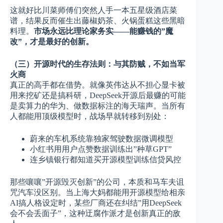
这就好比川菜师傅们突然人手一本五星级酒店菜
谱，结果反而催生出藤椒奶茶、火锅蛋糕这些黑暗
料理。
市场永远比理论家务实——能赚钱的”魔
改”，才是最好的创新。
（三）开源时代的生存法则：与其防贼，不如当军
火商
真正的高手都在借势。就像英伟达从不担心显卡被
用来挖矿还是搞科研，DeepSeek开源后最赚的可能
是卖算力的华为、做数据标注的海天瑞声。当所有
人都能用顶级模型时，战场早就转移到别处：
蔚来的车机系统靠独家驾驶数据微调模型
小红书用用户点赞数据训练出”种草GPT”
连乡镇银行都知道买开源模型训练信贷风控
那些嚷嚷”开源毁灭创新”的公司，本质和马车夫诅
咒汽车没区别。当上海大妈都能用开源模型给相亲
AI搞人格设定时，某些厂商还在纠结”用DeepSeek
会不会丢面子”，这种迂腐作派才是创新真正的敌