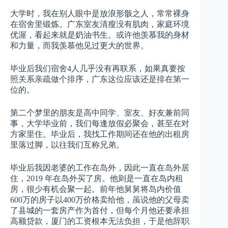
大学时，我在别人眼中是放浪形骸之人，常常裸身
在宿舍里锻炼。广东室友清瘦没有肌肉，家庭环境
优渥，看起来就是奶油书生。或许他羡慕我的身材
和力量，而我羡慕他见过更大的世界。
毕业后我们宿舍4人几乎没有再联系，如果真要按
照关系亲疏做个排序，广东这位应该还是排在第一
位的。
第二个梦里的朋友是高中同学、室友、好友兼前同
事，大学毕业前，我们每逢放假必聚会，甚至在对
方家里住。毕业后，我找工作期间还在他的出租房
里落过脚，以往我们互称兄弟。
毕业后我因老婆的工作在岛外，因此一直在岛外居
住，2019 年在岛外买了房。他则是一直在岛内租
房，很少有机会聚一起。前年他舅舅将岛内价值
600万的房子以400万价格卖给他，虽说他的父母卖
了县城的一套房产作为首付，但每个月他还要承担
高额贷款，厦门的工资根本无法负担，于是他辞职