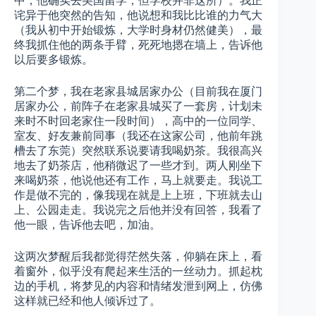
中，他确实去美国留学，但学校并非这所）。我正
诧异于他突然的告知，他说想和我比比谁的力气大
（我从初中开始锻炼，大学时身材仍然健美），最
终我抓住他的两条手臂，死死地摁在墙上，告诉他
以后要多锻炼。
第二个梦，我在老家县城居家办公（目前我在厦门
居家办公，前阵子在老家县城买了一套房，计划未
来时不时回老家住一段时间），高中的一位同学、
室友、好友兼前同事（我还在这家公司，他前年跳
槽去了东莞）突然联系说要请我喝奶茶。我很高兴
地去了奶茶店，他稍微迟了一些才到。两人刚坐下
来喝奶茶，他说他还有工作，马上就要走。我说工
作是做不完的，像我现在就是上上班，下班就去山
上、公园走走。我说完之后他并没有回答，我看了
他一眼，告诉他去吧，加油。
这两次梦醒后我都觉得茫然失落，仰躺在床上，看
着窗外，似乎没有爬起来生活的一丝动力。抓起枕
边的手机，将梦见的内容和情绪发泄到网上，仿佛
这样就已经和他人倾诉过了。