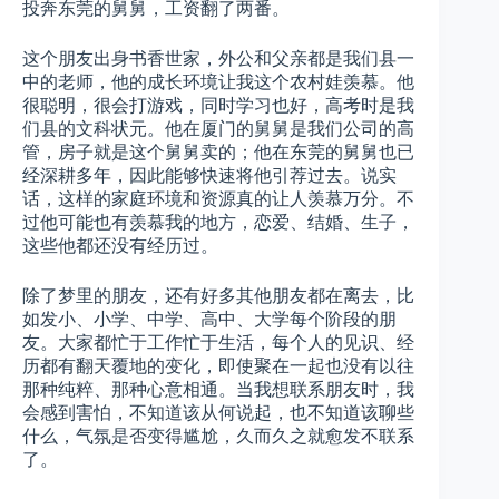
投奔东莞的舅舅，工资翻了两番。
这个朋友出身书香世家，外公和父亲都是我们县一
中的老师，他的成长环境让我这个农村娃羡慕。他
很聪明，很会打游戏，同时学习也好，高考时是我
们县的文科状元。他在厦门的舅舅是我们公司的高
管，房子就是这个舅舅卖的；他在东莞的舅舅也已
经深耕多年，因此能够快速将他引荐过去。说实
话，这样的家庭环境和资源真的让人羡慕万分。不
过他可能也有羡慕我的地方，恋爱、结婚、生子，
这些他都还没有经历过。
除了梦里的朋友，还有好多其他朋友都在离去，比
如发小、小学、中学、高中、大学每个阶段的朋
友。大家都忙于工作忙于生活，每个人的见识、经
历都有翻天覆地的变化，即使聚在一起也没有以往
那种纯粹、那种心意相通。当我想联系朋友时，我
会感到害怕，不知道该从何说起，也不知道该聊些
什么，气氛是否变得尴尬，久而久之就愈发不联系
了。