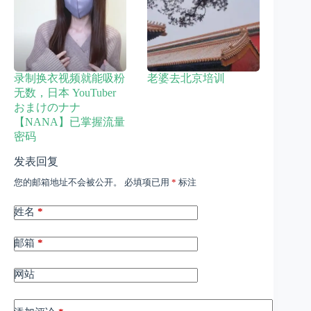
录制换衣视频就能吸粉
老婆去北京培训
无数，日本 YouTuber
おまけのナナ
【NANA】已掌握流量
密码
发表回复
您的邮箱地址不会被公开。
必填项已用
*
标注
姓名
*
邮箱
*
网站