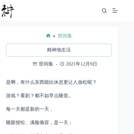
跳
至
内
容
世间集
首
页
精神地生活
世间集
2021年12月9日
是啊，有什么东西能比休息更让人放松呢？
游戏？看剧？都不如早点睡觉。
每一天都是新的一天，
睡眼惺忪、满脸倦容，是一天；