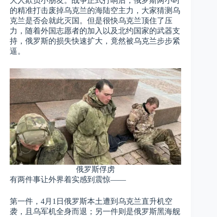
大人欺负小朋友。战争正式打响后，俄罗斯两小时
的精准打击废掉乌克兰的海陆空主力，大家猜测乌
克兰是否会就此灭国。但是很快乌克兰顶住了压
力，随着外国志愿者的加入以及北约国家的武器支
持，俄罗斯的损失快速扩大，竟然被乌克兰步步紧
逼。
俄罗斯俘虏
有两件事让外界着实感到震惊——
第一件，4月1日俄罗斯本土遭到乌克兰直升机空
袭，且乌军机全身而退；另一件则是俄罗斯黑海舰