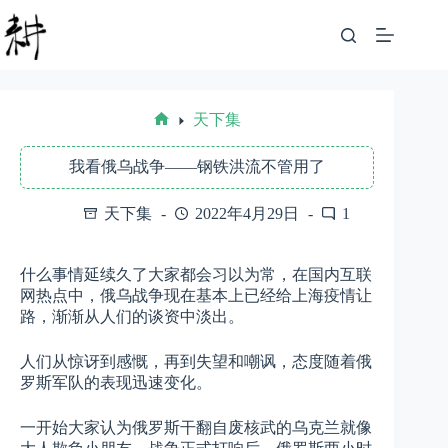
跳
至
内
容
天下集
首
页
我看俄乌战争——钢铁洪流不管用了
天下集
2022年4月29日
1
什么事情延续久了大家都会习以为常，在国内互联
网热点中，俄乌战争现在基本上已经给上海疫情让
路，渐渐从人们的谈资中淡出。
人们从惊讶到感慨，再到失望和嘲讽，态度随着俄
罗斯军队的表现迅速变化。
一开始大家认为俄罗斯干翻自废核武的乌克兰就像