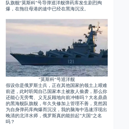
队旗舰“莫斯科”号导弹巡洋舰弹药库发生剧烈殉
爆，在拖往母港的途中已经在黑海沉没。
”莫斯科“号巡洋舰
假设你是俄罗斯士兵，正在其他国家的领土上艰难
前进，此时听闻自己国家本土被敌人偷袭，那么你
还能心无旁骛、义无反顾地向前冲锋吗？大名鼎鼎
的黑海舰队旗舰，年久失修加上管理不善，竟然因
为自身弹药库殉爆而沉没，我的脑海中迅速浮现出
晚清的北洋水师，俄罗斯真的能担起”大国“之名
吗？