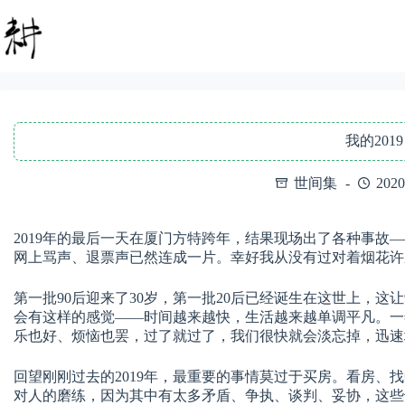
跳
至
内
容
我的2019
世间集
202
2019年的最后一天在厦门方特跨年，结果现场出了各种事故
网上骂声、退票声已然连成一片。幸好我从没有过对着烟花许
第一批90后迎来了30岁，第一批20后已经诞生在这世上，这
会有这样的感觉——时间越来越快，生活越来越单调平凡。一
乐也好、烦恼也罢，过了就过了，我们很快就会淡忘掉，迅速
回望刚刚过去的2019年，最重要的事情莫过于买房。看房、
对人的磨练，因为其中有太多矛盾、争执、谈判、妥协，这些