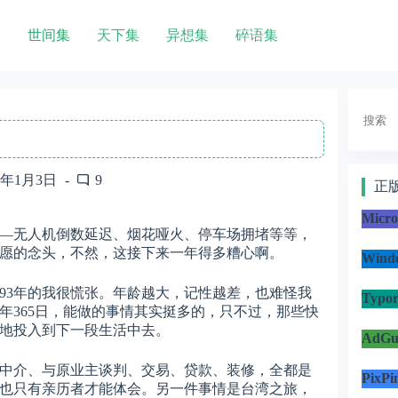
世间集
天下集
异想集
碎语集
搜
索
0年1月3日
9
正
Micr
——无人机倒数延迟、烟花哑火、停车场拥堵等等，
愿的念头，不然，这接下来一年得多糟心啊。
Win
让93年的我很慌张。年龄越大，记性越差，也难怪我
Typo
年365日，能做的事情其实挺多的，只不过，那些快
地投入到下一段生活中去。
AdG
找中介、与原业主谈判、交易、贷款、装修，全都是
PixP
也只有亲历者才能体会。另一件事情是台湾之旅，