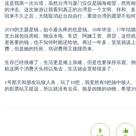
这是我第一次出境，虽然台湾与厦门仅仅是隔海相望，然而相
的冲击。这次旅游让我看到真正的台湾是一个文明、祥和、多
回来不久之后，大陆取消赴台自由行，重游台湾的愿望不知何
2019的主题是钱，如今最头疼的也是钱。16年毕业，17年结
支出就包括房租、物业水电、车贷、阿姨工资、房贷，这些就
老爸要的钱，也不知何时能还给他。再过一年多，笑笑就该上
费，但是她的托班、培训费用又接踵而来。
生存已经很难了，生活更是难上加难，但是也要保持乐观。例
租这两个消费大头得以免去，生活就会宽裕很多了。
1号那天和朋友玩狼人杀，玩了10把，我竟然有9把抽中狼人
的彩票站又挺远，所以就没有去买。狼是凶狠的动物，希望20