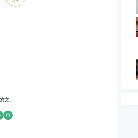
分享
的文。