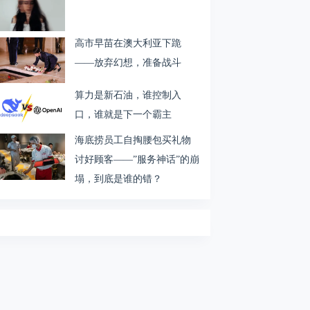
高市早苗在澳大利亚下跪
——放弃幻想，准备战斗
算力是新石油，谁控制入
口，谁就是下一个霸主
海底捞员工自掏腰包买礼物
讨好顾客——”服务神话”的崩
塌，到底是谁的错？