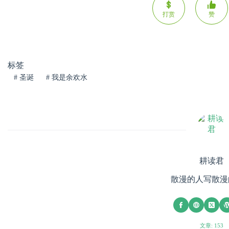
打赏
赞
标签
#
圣诞
#
我是余欢水
耕读君
散漫的人写散漫
文章: 153