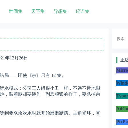
世间集
天下集
异想集
碎语集
搜
索
021年12月26日
正
Micr
局——即使《余》只有 12 集。
Win
玩水模式；公司三人组跟小丑一样，不远不近地跟
炮，跛着腿却要装作一副恶狠狠的样子，要杀掉余
Typo
AdG
等到要杀余欢水时就开始磨磨蹭蹭。主角光环，真
PixP