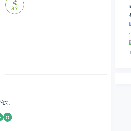
分享
的文。