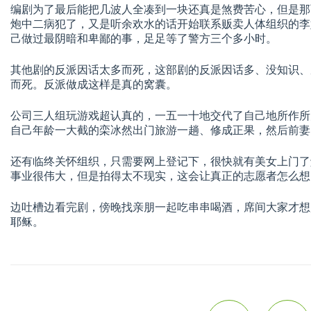
编剧为了最后能把几波人全凑到一块还真是煞费苦心，但是那
炮中二病犯了，又是听余欢水的话开始联系贩卖人体组织的李
己做过最阴暗和卑鄙的事，足足等了警方三个多小时。
其他剧的反派因话太多而死，这部剧的反派因话多、没知识、
而死。反派做成这样是真的窝囊。
公司三人组玩游戏超认真的，一五一十地交代了自己地所作所
自己年龄一大截的栾冰然出门旅游一趟、修成正果，然后前妻
还有临终关怀组织，只需要网上登记下，很快就有美女上门了
事业很伟大，但是拍得太不现实，这会让真正的志愿者怎么想
边吐槽边看完剧，傍晚找亲朋一起吃串串喝酒，席间大家才想
耶稣。