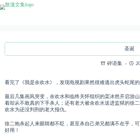
跳
至
内
容
圣诞
碎语集
2
看完了《我是余欢水》，发现电视剧果然很难逃出虎头蛇尾的结
最后几集画风突变，余欢水和临终关怀组织的栾冰然开启游山
着却从不敢真的下手杀人；还有老大被余欢水送进监狱的徐二
欢水为还没判刑的老大报仇。
徐二炮杀起人来眼睛都不眨，甚至杀自己弟兄都满不在乎，可
好用！