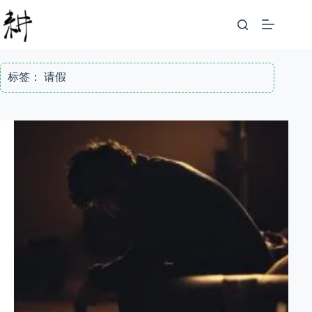
跳
至
内
容
标签：
请假