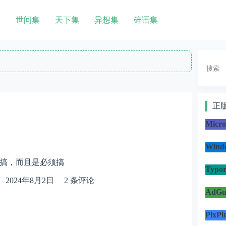
世间集
天下集
异想集
碎语集
搜
索
正
Micr
Win
搞，而且是必须搞
Typo
2024年8月2日
2 条评论
AdG
PixP