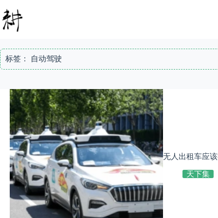
跳
至
内
容
标签：
自动驾驶
无人出租车应该
天下集