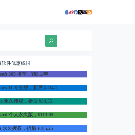
版软件优惠线报
osoft 365 拼车，¥89.1/年
dows 11 专业版，折后
¥224.1
ra 永久授权，折后 ¥84.55
uard 个人永久版，¥113.05
in 永久授权，折后 ¥185.25