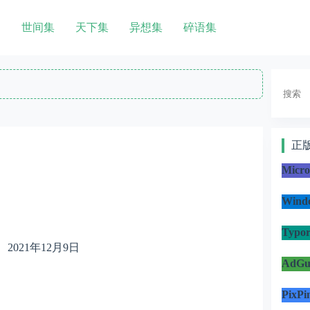
世间集
天下集
异想集
碎语集
搜
索
正
Micr
Win
Typo
2021年12月9日
AdG
PixP