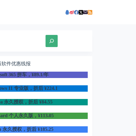
版软件优惠线报
osoft 365 拼车，¥89.1/年
dows 11 专业版，折后
¥224.1
ra 永久授权，折后 ¥84.55
uard 个人永久版，¥113.05
in 永久授权，折后 ¥185.25