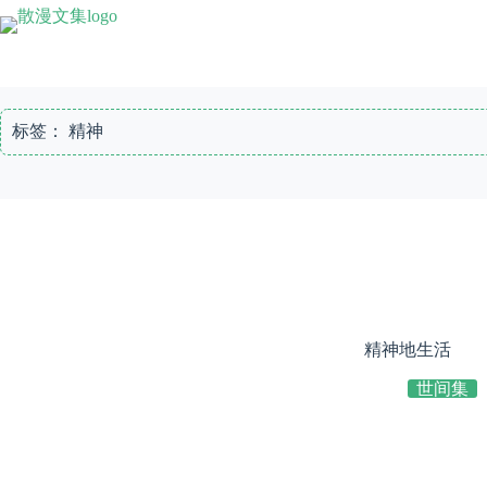
跳
至
内
容
标签：
精神
精神地生活
世间集