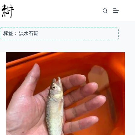
跳
至
内
容
标签：
淡水石斑