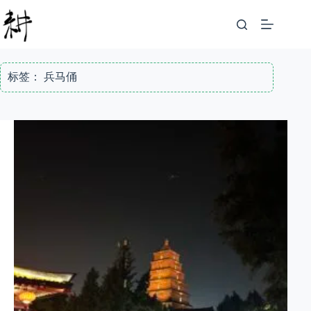
跳
至
内
容
标签：
兵马俑