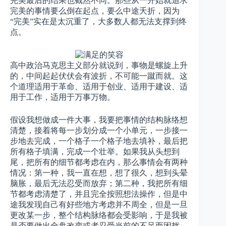
完美最后的结果也截然不同。那些从一开始就追求
完美的事情要么倒在起点，要么中途夭折，因为
“完美”实在是太沉重了，大多数人都无法支撑到终
点。
高中政治马克思主义部分就说到，事物是螺旋上升
的，中间起起伏伏会有波折，不可能一蹴而就。这
个道理适用于革命、适用于创业、适用于建设、适
用于工作，适用于万事万物。
假设我想做成一件大事，我要把事情的结构脉络想
清楚，接着将每一步划分成一个小单元，一步接一
步地去完成，一个格子一个格子地去填补，最后把
所有格子填满，完成一个壮举。如果我从头想到
尾，把所有的细节都考虑在内，那么事情会有两种
情况：第一种，我一直在想，想了很久，想到头晕
脑胀，最后无法忍受而放弃；第二种，我把所有细
节都考虑清楚了，并且完全按照想法操作，但是中
途我发现自己有好些地方考虑并不周全，但是一旦
更改某一步，整个结构脉络都会受影响，于是我被
是否要做出全盘改变或者忍受当前的不足而困扰。