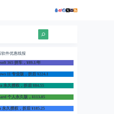
版软件优惠线报
osoft 365 拼车，¥89.1/年
dows 11 专业版，折后
¥224.1
ra 永久授权，折后 ¥84.55
uard 个人永久版，¥113.05
in 永久授权，折后 ¥185.25