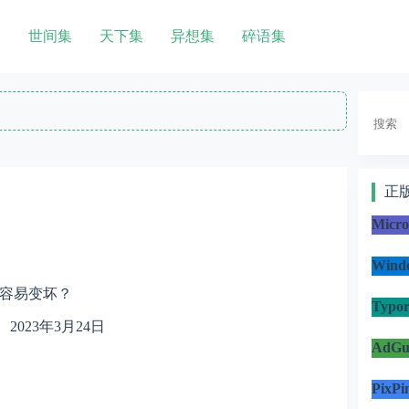
世间集
天下集
异想集
碎语集
搜
索
正
Micr
Win
容易变坏？
Typo
2023年3月24日
AdG
PixP