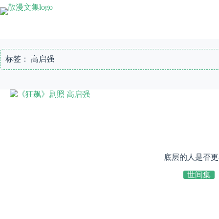
跳
至
内
容
标签：
高启强
底层的人是否更
世间集