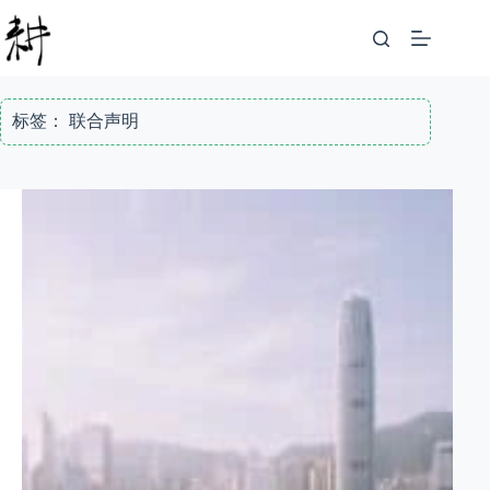
跳
至
内
容
标签：
联合声明