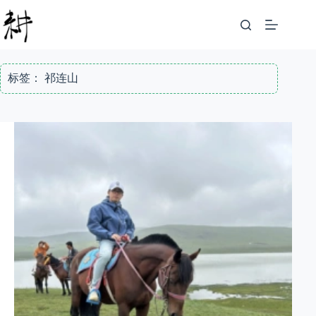
跳
至
内
容
标签：
祁连山