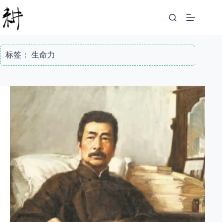
跳
至
内
容
标签：
生命力