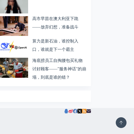
高市早苗在澳大利亚下跪
——放弃幻想，准备战斗
算力是新石油，谁控制入
口，谁就是下一个霸主
海底捞员工自掏腰包买礼物
讨好顾客——”服务神话”的崩
塌，到底是谁的错？