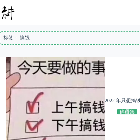
跳
至
内
容
标签：
搞钱
2022 年只想搞
碎语集