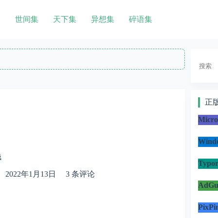
世间集
天下集
异想集
碎语集
搜
索
正
Micr
Win
钱
Typo
2022年1月13日
3 条评论
AdG
PixP