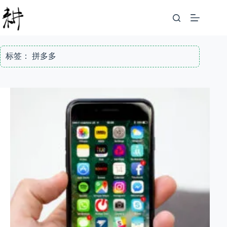
跳
至
内
容
标签：
拼多多