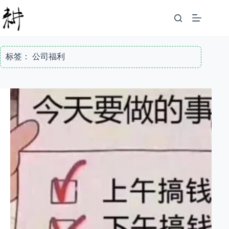
跳
至
内
容
标签：
公司福利